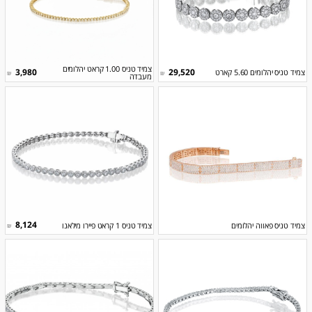
צמיד טניס 1.00 קראט יהלומים
3,980
29,520
צמיד טניס יהלומים 5.60 קארט
₪
₪
מעבדה
8,124
צמיד טניס פאווה יהלומים
צמיד טניס 1 קראט פיירו מילאנו
₪