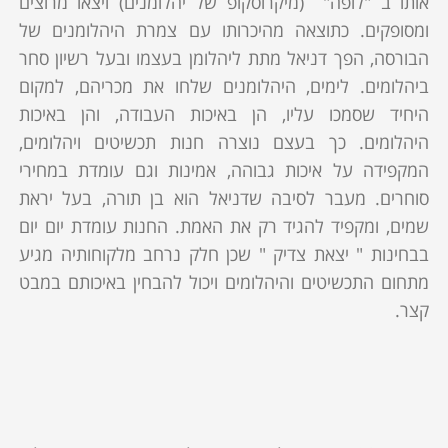
אותו ב "לופה" (מיקרוסקופ של יהלומנים) ויצאו מרוצים
ומסופקים. כתוצאה מהיכרותו עם צמרת היהלומנים של
הבורסה, הפך דניאל מתת ליהלומן בעצמו ובעל רשיון סחר
ביהלומים. לימים, היהלומנים שלחו את מכריהם, למקום
היחיד שסמכו עליו, הן באיכות העבודה, והן באיכות
היהלומים. כך בעצם נוצרה חנות תכשיטים ויהלומים,
המקפידה על איכות גבוהה, אמינות וגם עומדת במחירי
סוחרים. מעבר לסיבה שדניאל הוא בן תורה, בעל יראת
שמים, ומקפיד להגיד רק את האמת. החנות עומדת יום יום
בבחינות " יצאת צדיק " שכן חלק נרחב מלקוחותיה מגיע
מתחום התכשיטים והיהלומים ויכול להבחין באיכותם במבט
קצר.