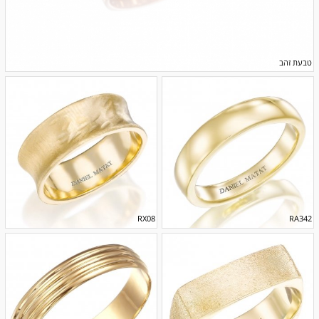
טבעת זהב
RX08
RA342