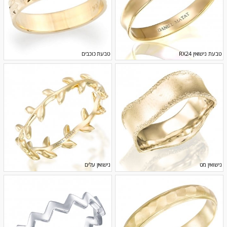
טבעת נישואין RX24
טבעת כוכבים
נישואין מט
נישואין עלים