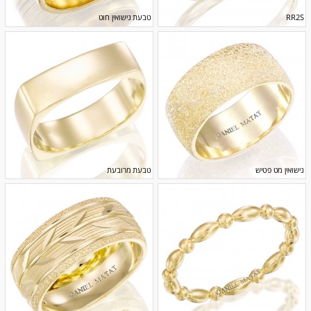
RR2S
טבעת נישואין חוט
נישואין מט פטיש
טבעת מרובעת