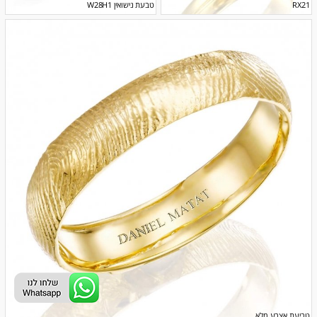
RX21
טבעת נישואין W28H1
טביעת אצבע מלא