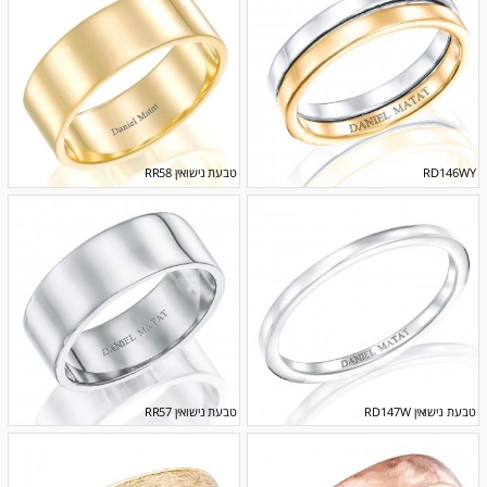
RD146WY
טבעת נישואין RR58
טבעת נישואין RD147W
טבעת נישואין RR57