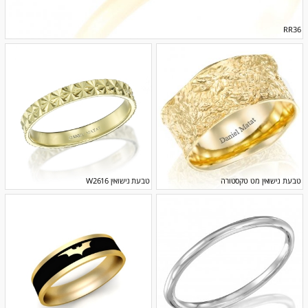
RR36
טבעת נישואין מט טקסטורה
טבעת נישואין W2616