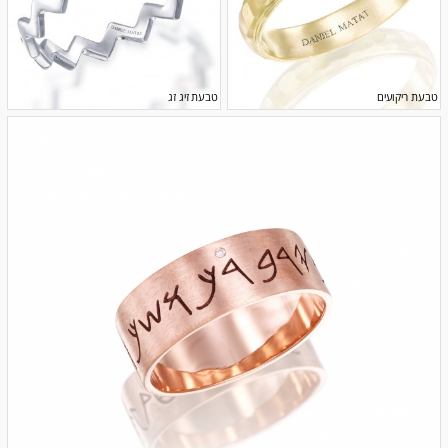
טבעת ריקועים
טבעת זיג זג