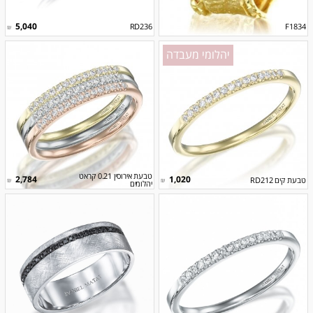
5,040
RD236
F1834
₪
יהלומי מעבדה
טבעת אירוסין 0.21 קראט
2,784
1,020
טבעת קים RD212
₪
₪
יהלומים