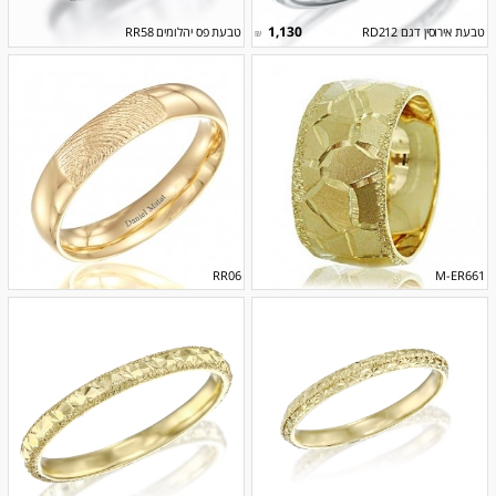
1,130
טבעת אירוסין דגם RD212
טבעת פס יהלומים RR58
₪
RR06
M-ER661