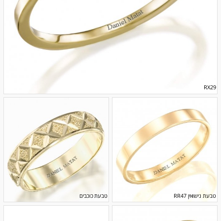
RX29
טבעת נישואין RR47
טבעת כוכבים