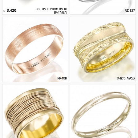
טבעת מעוצבת עם סמל
3,420
RD137
₪
BATMEN
טבעת נישואין
RR40R