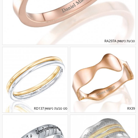
טבעת נישואין RA297A
RX39
סט טבעת נישואין RD137