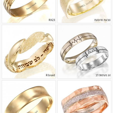
טבעת מרובעת
RX23
זוג פעימות לב
R braid