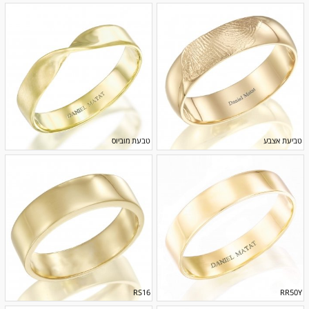
טביעת אצבע
טבעת מוביוס
RS16
RR50Y