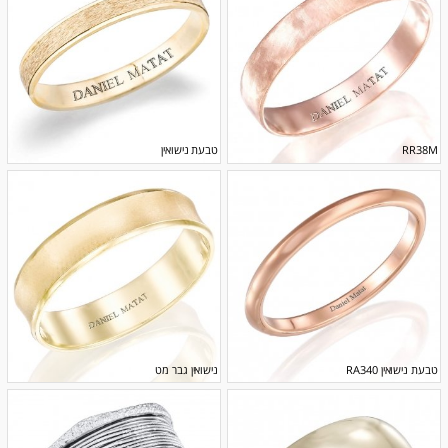
RR38M
טבעת נישואין
טבעת נישואין RA340
נישואין גבר מט