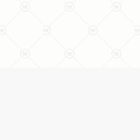
ני:
תכשיטים
יצי
עגילים