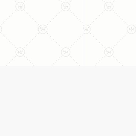
ליצירת קשר עם נציג טלפו
077-996-8899
דניאל מתת
טבעות
דף הבית
טבעות אירוסין