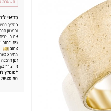
השארת פר
כדאי לד
תהליך בחיר
והמגוון הרח
אנו מייצרים
ניתן להזמין את כ
צהוב
ל
מחיר טבעת נישואין מתחיל 
זמן ההכנה הוא 7-25 ימים, תלוי בסוג ו
אין צורך בק
*מומלץ להג
האופציות ש