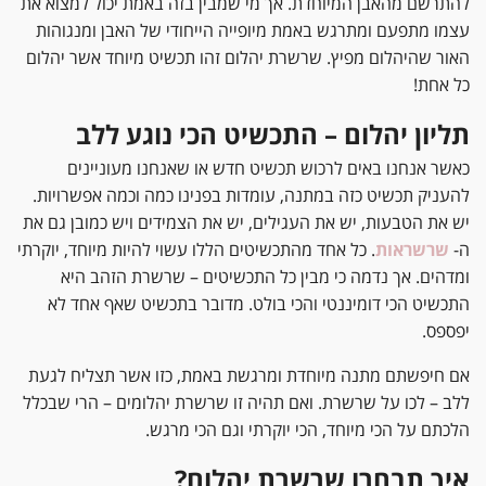
להתרשם מהאבן המיוחדת. אך מי שמבין בזה באמת יכול למצוא את
עצמו מתפעם ומתרגש באמת מיופייה הייחודי של האבן ומנגוהות
האור שהיהלום מפיץ. שרשרת יהלום זהו תכשיט מיוחד אשר יהלום
כל אחת!
תליון יהלום – התכשיט הכי נוגע ללב
כאשר אנחנו באים לרכוש תכשיט חדש או שאנחנו מעוניינים
להעניק תכשיט כזה במתנה, עומדות בפנינו כמה וכמה אפשרויות.
יש את הטבעות, יש את העגילים, יש את הצמידים ויש כמובן גם את
ה-
שרשראות
. כל אחד מהתכשיטים הללו עשוי להיות מיוחד, יוקרתי
ומדהים. אך נדמה כי מבין כל התכשיטים – שרשרת הזהב היא
התכשיט הכי דומיננטי והכי בולט. מדובר בתכשיט שאף אחד לא
יפספס.
אם חיפשתם מתנה מיוחדת ומרגשת באמת, כזו אשר תצליח לגעת
ללב – לכו על שרשרת. ואם תהיה זו שרשרת יהלומים – הרי שבכלל
הלכתם על הכי מיוחד, הכי יוקרתי וגם הכי מרגש.
איך תבחרו שרשרת יהלום?