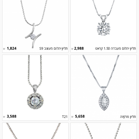
1,824
2,988
תליון יהלום מעבדה 1.50 קראט
תליון יהלום מעוצב S9
₪
₪
3,588
5,658
תליון מרקיזה
T21
₪
₪