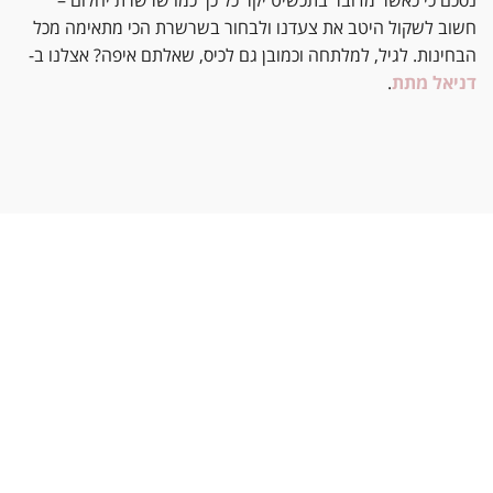
נסכם כי כאשר מדובר בתכשיט יקר כל כך כמו שרשרת יהלום –
חשוב לשקול היטב את צעדנו ולבחור בשרשרת הכי מתאימה מכל
הבחינות. לגיל, למלתחה וכמובן גם לכיס, שאלתם איפה? אצלנו ב-
דניאל מתת
.