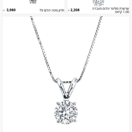
שרשרת סוליטר יהלום מעבדה
3,980
2,208
תליון טיפה יהלום T9
₪
₪
1.00 קראט