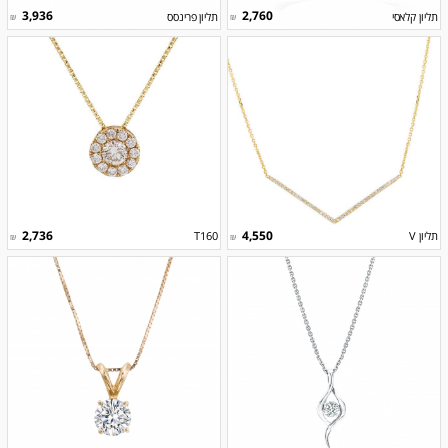
3,936
2,760
תליון קלאסי
תליון פרינסס
₪
₪
2,736
4,550
תליון V
T160
₪
₪