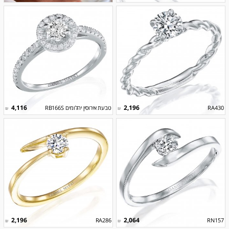
4,116
2,196
RA430
טבעת אירוסין יהלומים RB166S
₪
₪
2,196
2,064
RA286
RN157
₪
₪