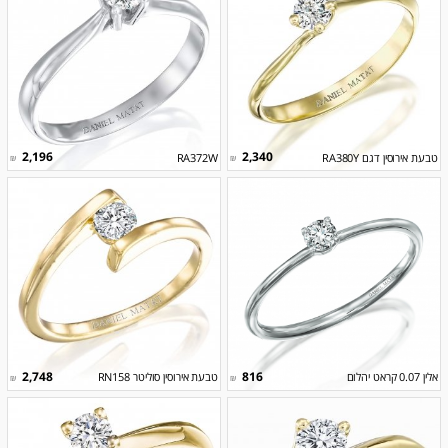
2,196
2,340
טבעת אירוסין דגם RA380Y
RA372W
₪
₪
2,748
816
אלין 0.07 קראט יהלום
טבעת אירוסין סוליטר RN158
₪
₪