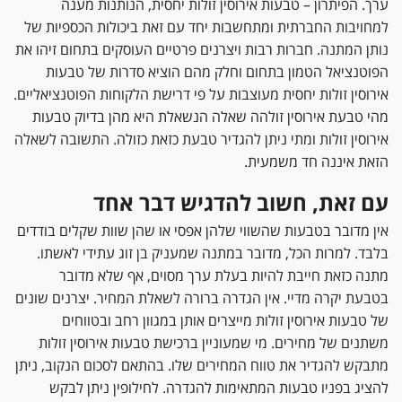
ערך. הפיתרון – טבעות אירוסין זולות יחסית, הנותנות מענה
למחויבות החברתית ומתחשבות יחד עם זאת ביכולות הכספיות של
נותן המתנה. חברות רבות ויצרנים פרטיים העוסקים בתחום זיהו את
הפוטנציאל הטמון בתחום וחלק מהם הוציא סדרות של טבעות
אירוסין זולות יחסית מעוצבות על פי דרישת הלקוחות הפוטנציאליים.
מהי טבעת אירוסין זולהה שאלה הנשאלת היא מהן בדיוק טבעות
אירוסין זולות ומתי ניתן להגדיר טבעת כזאת כזולה. התשובה לשאלה
הזאת איננה חד משמעית.
עם זאת, חשוב להדגיש דבר אחד
אין מדובר בטבעות שהשווי שלהן אפסי או שהן שוות שקלים בודדים
בלבד. למרות הכל, מדובר במתנה שמעניק בן זוג עתידי לאשתו.
מתנה כזאת חייבת להיות בעלת ערך מסוים, אף שלא מדובר
בטבעת יקרה מדיי. אין הגדרה ברורה לשאלת המחיר. יצרנים שונים
של טבעות אירוסין זולות מייצרים אותן במגוון רחב ובטווחים
משתנים של מחירים. מי שמעוניין ברכישת טבעות אירוסין זולות
מתבקש להגדיר את טווח המחירים שלו. בהתאם לסכום הנקוב, ניתן
להציג בפניו טבעות המתאימות להגדרה. לחילופין ניתן לבקש