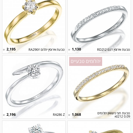
2,195
1,130
טבעת אירוסין דגם RD212
טבעת אירוסין יהלום RA296Y
₪
₪
יהלומים טבעיים
טבעת חצי נישואין יהלומים
2,196
1,068
RA286 Z
₪
₪
rd212 0.09