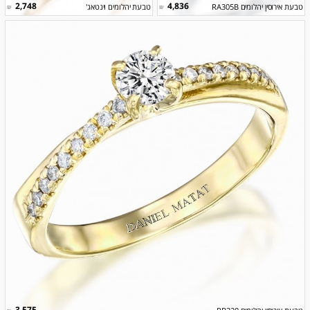
2,748
4,836
טבעת אירוסין יהלומים RA305B
טבעת יהלומים וינטאג'
₪
₪