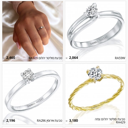
2,460
2,064
RA59W
טבעת סוליטר יהלום RA309
₪
₪
טבעת סוליטר יהלום צמה
2,196
3,180
טבעת אירוסין RA296
₪
₪
RA429