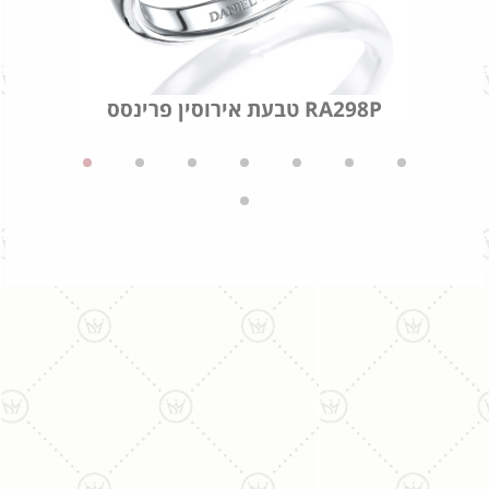
טבעת אירוסין פרינסס RA298P