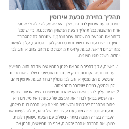
תהליך בחירת טבעת אירוסין
בחירת טבעת אירוסין לבת הזוג שלך היא לא פעולה קלה וללא ספק
אחת החשובות בכל תהליך הצעת הנישואין המתוכננת. כדי שתוכל
לבחור את הטבעת המושלמת עבור זוגתך, זו שתגרום לה להסתובב
במשך חודשים עם היד באוויר ובמבט בוהק לעבר הטבעת, עליך לעשות
כמה דברים מראש. טבעת קלאסית מורכבת כיום מזהב צהוב או זהב לבן
ויהלום, בשלל סוגיו השונים.
ראשית, עליך להכיר היטב את סגנון התכשיטים של בת הזוג. התייעץ
עם חברותיה הקרובות ובדוק את תיבת התכשיטים שלה - אם מרבית
התכשיטים הם מכסף או זהב לבן, מומלץ לבחור טבעת אירוסין מזהב
לבן ולהיפך, במידה שמדובר בזהב צהוב.
שנית, עליך להבין האם היא אוהבת תכשיטים נוצצים או יותר צנועים
- זה ישפיע בבואך לבחור את העיצוב של טבעת האירוסין. אם היא
פחות מתחברת ליהלומים ותכשיטים נוצצים (ואין הרבה בנות כאלה),
טבעת אירוסין נקייה ויפה, עם עיצוב יפה של הזהב, יכולה לעשות את
העבודה בצורה הטובה ביותר - בשילוב עם הצעת נישואין חלומית,
כמובן. אם החברה אוהבת יהלומים, אבני חן ותכשיטים, תבחן את