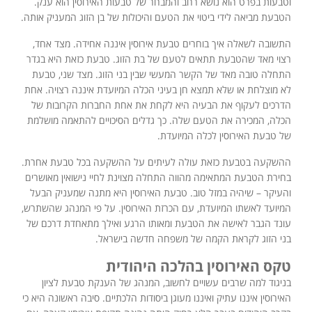
וטבעות בפרט הוא נושא רחב והמבחר של טבעות האירוסין הוא ענק.
הטבעת מביאה לידי ביטוי את הטעם והיכולות של בן הזוג המעניק אותה.
התשובה לשאלה איך בוחרים טבעת אירוסין איננה אחידה. מצד אחד,
רצוי מאד שהטבעת תתאים לטעם של בת הזוג. טבעת כזאת היא בגדר
התחלה טובה מאד של הקשר המעשי שבין בני הזוג. מצד שני, טבעת
לא מוצלחת או שלא תמצא חן בעיני הכלה המיועדת איננה רצויה. אחת
הדרכים לעקוף את הבעיה היא לקחת את אחת החברות הקרובות של
הכלה, המכירה את הטעם שלה. כך גדלים הסיכויים להתאמה מושלמת
של טבעת האירוסין לכלה המיועדת.
ההשקעה בטבעת כזאת עולה לעיתים על ההשקעה בכל טבעת אחרת.
בחירת הטבעת המתאימה מהווה התחלה מצוינת לחיי נישואין מאושרים
והעיקר – שיהיה במזל טוב. טבעת האירוסין היא מתנה שמעניק הבעל
המיועד לאשתו המיועדת, עם הכרזת האירוסין. על פי המנהג שהשתרש,
עונד הגבר לאישה את הטבעת ומאותו הרגע ואילך מתאחדת דרכם של
בני הזוג לקראת הקמה של משפחה חדשה בישראל.
טקס האירוסין בהלכה היהודית
בניגוד למה שרבים עשויים לחשוב, המנהג של הענקת טבעת לציון
האירוסין איננו עתיק ואיננו מעוגן ביסודות הלכתיים. סיבה ראשונה היא כי