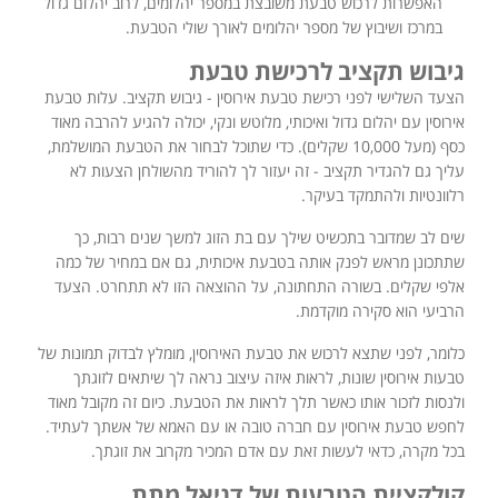
האפשרות לרכוש טבעת משובצת במספר יהלומים, לרוב יהלום גדול
במרכז ושיבוץ של מספר יהלומים לאורך שולי הטבעת.
גיבוש תקציב לרכישת טבעת
הצעד השלישי לפני רכישת טבעת אירוסין - גיבוש תקציב. עלות טבעת
אירוסין עם יהלום גדול ואיכותי, מלוטש ונקי, יכולה להגיע להרבה מאוד
כסף (מעל 10,000 שקלים). כדי שתוכל לבחור את הטבעת המושלמת,
עליך גם להגדיר תקציב - זה יעזור לך להוריד מהשולחן הצעות לא
רלוונטיות ולהתמקד בעיקר.
שים לב שמדובר בתכשיט שילך עם בת הזוג למשך שנים רבות, כך
שתתכונן מראש לפנק אותה בטבעת איכותית, גם אם במחיר של כמה
אלפי שקלים. בשורה התחתונה, על ההוצאה הזו לא תתחרט. הצעד
הרביעי הוא סקירה מוקדמת.
כלומר, לפני שתצא לרכוש את טבעת האירוסין, מומלץ לבדוק תמונות של
טבעות אירוסין שונות, לראות איזה עיצוב נראה לך שיתאים לזוגתך
ולנסות לזכור אותו כאשר תלך לראות את הטבעת. כיום זה מקובל מאוד
לחפש טבעת אירוסין עם חברה טובה או עם האמא של אשתך לעתיד.
בכל מקרה, כדאי לעשות זאת עם אדם המכיר מקרוב את זוגתך.
קולקציית הטבעות של דניאל מתת