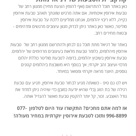
כאן באתר תוכל להתרשם (ואף להזמין הצעת מחיר) ממגוון רחב של
טבעות אירוסין איכותיות. אם אתה מרגיש שזוגתך תאהב טבעת אירוסין
נקייה, ללא ריבוי יהלומים, אנחנו ממליצים ללכת על טבעת אירוסין
סוליטר, כאשר כאן באתר ניתן לבדוק מגוון עיצובים מרגשים ומדהימים -
ובטווח מחירים רחב.
באתר של דניאל מתת תוכל גם לבחון ולהתרשם ממגוון רחב של טבעות
אירוסין מיהלומים, כלומר טבעות מלאות בעיצובים מרהימים של יהלומים.
טבעת אירוסין בשיבוץ יהלומים, בדומה לטבעת סוליטר כוללת יהלום
מרכזי ועיצוב זהב יוקרתי, אך בנוסף היא משובצת ביהלומים קטנים
נוספים, היוצר מראה יוקרתי ומפואר במיוחד.
ויש לנו גם טיפ - כשאתה מגיע לבחור טבעת אירוסין, תגיע עם טבעת
רגילה של בת הזוג (בלי שהיא יודעת כמובן) כדי שיהיה ניתן למדוד את
גודל האצבע. זכור, קל יותר להקטין טבעת מאשר להגדיל אותה.
אז למה אתם מחכים? התקשרו עוד היום לטלפון 077-
996-8899 ותזכו לטבעת אירוסין יוקרתית במחיר מעולה!