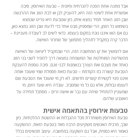
אבל מתנה אחת הפכה להכרחית וחיונית – טבעת האירוסין. סיבה
אפשרית אחת לשינוי הזה היא, להעניק לבן או לבת הזוג את ההרגשה
שבן הזוג האחר תמיד נמצא איתו, כיון שטבעת היא פריט שנמצא
בשימוש כל הזמן, הרי שמספיק מבט אחד כדי לדעת שבן הזוג נמצא כאן,
גם אם הוא איננו נוכח במקום בעצמו. כדאי לשים לב לעובדה מעניינת –
הדבר קרה במקביל לתהליך מתמשך של שחרור האישה.
אם להמשיך את קו המחשבה הזה, הרי שבמקביל ליציאה של האישה
מהשליטה המוחלטת של המשפחה נמצאה דרך להזכיר לשני בני הזוג
כאחד את מצבם ואת הצורך בנאמנות לבני זוגם. סיבה נוספת להענקת
הטבעת קשורה בזו הקודמת – טבעת כזאת מסמלת שמי שעונד אותה
איננו פנוי לקשירת קשרים חדשים. לא רק מי שעונד את הטבעת שם
לעצמו גבולות, אלא גם כל מי שמסביב. עובדה היא שעד היום, מי
שמעוניין להתחיל שיחה עם גבר או אישה זרים – מסתכל תחילה על
האצבע שלהם.
טבעות אירוסין בהתאמה אישית
טבעת האירוסין משוחררת מכל ההגבלות או ההשגות ההלכתיות. כיון
שכך, מרבית האנשים משקיעים הרבה מאד בטבעת הזאת. ההשקעה
כאמור היא כספית, אבל גם השקעה במחשבה. עיצוב תכשיטים בכלל