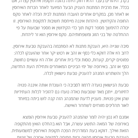
בקרב היהודים בעבר הלא רחוק היתה נהוגה תקופת אירוסין קצרה, אם
בכלל. את מרבית המתנות העניק הבעל המיועד לאחר הכרזת האירוסין
או לאחר מכן. במקרים אחרים הועברו המתנות לבית הכלה לאחר טקס
החופה והקידושין. היהדות איננה מייחסת חשיבות לתקופת האירוסין. זו
יכולה להימשך מספר דקות תוך כדי הקידושין או מספר שבועות על פי
ההחלטה של בני הזוג ומשפחותיהם. טקס אירוסין הוא זר ליהדות.
סיבה שנייה היא, הענקת מתנות לא הסתכמה בהענקת טבעת אירוסין.
לרוב היו אלה דווקא כלי כסף או זהב או רכוש יקר אחר שהוענקו לכלה:
פמוטים יקרים, קערות, כוסות וכלי בית אחרים. אלה היו עשויים נחושת,
כסף או זהב. באירופה של ימי הביניים המאוחרים ותחילת העת החדשה,
הלך והשתרש המנהג להעניק טבעת נישואין לכלה.
טבעת הנישואין נועדה לרמוז לסביבה כי העונדת אותה איננה פנויה
לחיזורים. ייתכן מאד שטבעות כאלה נועדו גם להזכיר לכלות העתידיות
שהן אינן פנויות. מעניין לדעת שהמנהג הזה קנה לוש ביתה במיוחד
לאור תהליכים מזורזים לשחרור האישה.
אמנם לא נכון יהיה לומר שהמנהג להעניק טבעת אירוסין הומצא
באירופה של המאה התשע עשרה, אבל הוא בהחלט הואץ מהתקופה
הזאת ואילך. דווקא בעת המודרנית הפכה תקופת האירוסין למשמעותית.
הענקת טבעת אירוסין מהווה יריית פתיחה לתקופה ארוכה של זוגיות