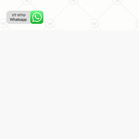
ליצירת קשר עם נציג טלפוני:
077-996-8899
דניאל מתת
דף הבית