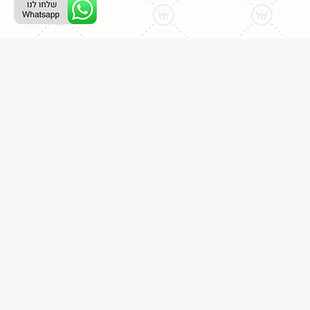
רת קשר
ל מתת - תכשיטים ויהלומים
077-996
ב זיסמן 8 , רמת גן - מתחם הבורסה
 הליכה מתחנת רכבת מרכז (יציאה לכיוון הבורסה)
03-
וני: dmatatplus@gmail.com
: א’-ה’: 10:00-18:30 ו’ וחגים: 10:00-13:00