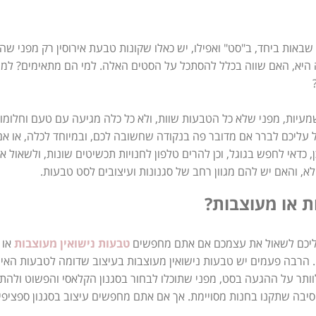
ן שבאות ביחד, ב"סט" ואפילו, יש כאלו שקונות טבעת אירוסין רק מפני ש
יא, האם שווה בכלל להסתכל על הסטים האלה. למי הם מתאימים? למי 
עיות, מפני שלא כל הטבעות שוות, ולא כל כלה מגיעה עם טעם וחלומות 
ל עליכם לברר אם מדובר פה בנקודה שחשובה לכם, ובמיוחד לכלה, או א
ן, כדאי לחפש בגוגל, וכן להרים טלפון לחנויות תכשיטים שונות, ולשאו
, והאם יש להם מגוון רחב של סגנונות ועיצובים לסט טבעות.
ת או מעוצבות?
ליכם לשאול את עצמכם אם אתם מחפשים
טבעות נישואין מעוצבות
או 
הרבה פעמים יש טבעות נישואין מעוצבות בעיצוב שדומה לטבעות האיר
לוותר על ההגעה בסט, מפני שתוכלו לבחור בסגנון הקלאסי והפשוט ולה
יבה שתקנו בחנות מסויימת. אך אם אתם מחפשים עיצוב בסגנון ספציפי, 