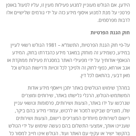
הידען. אם הגולש מעוניין למנוע פעילות מעין זו, עליו לפעול באופן
פרטני על מנת למנוע איסוף מידע כזה על ידי גורמים שלישיים אלו
לרבות מפרסמים.
חוק הגנת הפרטיות
על-פי חוק הגנת הפרטיות, התשמ"א – 1981 הגולש רשאי לעיין
במידע, כשמידע זה מוחזק במאגר מידע כהגדרתו בחוק. המידע
הנאסף אודותיך על ידי מפעילי האתר במסגרת פעילות ממוקדת או
אגב אורחא, כפוף לחוק זה ולפיכך לכל זכויות ודרישות הגולש וכל
מאן דבעי, בהתאם לכל דין.
במהלך שימוש הגולשים באתר יתכן וייאסף מידע אודות
המשתמש-הגולש, הרגלי גלישתו באתר, שירותים ומוצרים
שנרכשו על ידו באתר, הצעות ושירותים, פרסומות ונושאי עניין
שלו, מוצרים שביקש למכור או לרכוש, עמודי מידע בהם ביקר,
רישום לשירותים מיוחדים המצריכים רישום, הצעות ושירותים
שעניינו אותך, אמצעי התשלום בהם נעשה שימוש על ידי הגולש
בהקשר ישיר או עקיף עם האתר ועוד. הגולש אינו חייב למסור כל