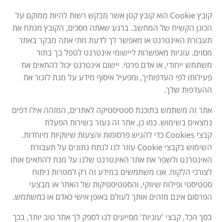
קובץ
Cookie
הוא קובץ קטן אשר מבקש רשות להיות ממוקם על
הכונן הקשיח של המחשב. ברגע שאתה מסכים, הקובץ מנתח את
תעבורת האינטרנט או מאפשר לך לדעת מתי אתה מבקר באתר
מסוים. עוגיות מאפשרות ליישומי אינטרנט לטפל בך בתור
משתמש ייחודי, או אדם פרטי. יישום אינטרנט יכול להתאים את
פעילותו לפי העדפותיך, ומפעיל איסוף מידע על מנת לזכור את
ההעדפות שלך
.
אתר זה משתמש בתוכנת סטטיסטיקה לאתרים, המזהה אילו דפים
נמצאים בשימוש. כמו כן, אתר זה נעזר בשירות הפעלת
קבצי
Cookies
כדי להגיש פרסומות והצעות שיווקיות מיוחדות.
השימוש בקבצי
Cookie
עוזר לנו לנתח נתונים על תעבורת
האינטרנט ולשפר את אתר האינטרנט שלנו על מנת להתאים אותו
לצורכי הלקוח. אנו משתמשים במידע זה רק למטרות ניתוח
סטטיסטי ופילוח שיווקי, והסטטיסטיקות של האתר או מבצעי
הפרסום אינם מזהים אותך לעולם באופן אישי כאדם או כמשתמש
.
בסך הכל, קבצי 'עוגיות' מסייעים לנו לספק לך אתר טוב יותר, בכך