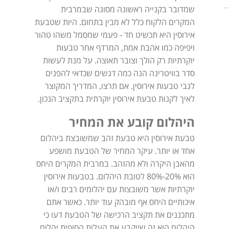
שמדובר בקנייה ראשונה מסוגה שבמרבית
המקרים הלקוח כלל לא מבין בתחום. היות שטבעת
אירוסין היא תכשיט חד - פעמי שמסמל משהו טהור
ויפיפה כמו אהבת אמת, המרדף אחר טבעות
יוקרתיות רק הולך וצובר תאוצה. על מנת לעשות
סדר בוויטרינה הנה כמה דגשים שכדאי להפנים
לגבי טבעות אירוסין. אם תרצו, המדריך המקוצר
לאיך לקנות טבעת אירוסין יוקרתית בתקציב הנכון.
היהלום קובע את המחיר
טבעת אירוסין היא טבעת זהב שמשובצת ביהלום
אחד או יותר. עיקר המחיר של הטבעת מושפע
מהאבן היקרה ולא מהזהב. במרבית המקרים היחס
הוא 20%-80% לטובת היהלום. בטבעות אירוסין
יוקרתיות אשר משובצות עם יהלומים רבים ו/או
איכותיים היחס אף מובהק עוד יותר. כאשר אתם
מתכננים את תקציב הרכישה של הטבעת דעו כי
היהלום הוא זה שייקבע את העלות הסופית.יהלום