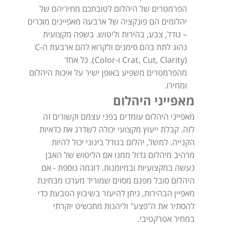
הפרמטרים של היהלום לטובתכם מחיריהם של
יהלומים הם פונקציה של ארבעה מאפיינים מוכרים
– גודל, צבע, בהירות וליטוש. בשפה מקצועית
נהוג לתת בהם סימנים ולקרוא להם ארבעת ה-C
(Crat, Cut, Clarity ו-Color). כל אחד
מהפרמטרים משפיע באופן ישיר על איכות היהלום
ומחירו.
מאפייני היהלום
מאפייני היהלום עומדים בפני עצמם וקשורים זה
לזה. קבלת ייעוץ מקצועי יכולה לשדרג את כדאיות
הקנייה. למשל, יהלום בגודל בינוני יכול להיות
מרהיב מיהלום גדול ממנו אם הליטוש של האבן
נעשה במקצועיות ובמיומנות. דוגמה נוספת - אם
היהלום סובל מפגם מסוים שמוריד מערכו מבחינת
מאפיין הבהירות, ניתן להיעזר בשיבוץ הטבעת כדי
להסתיר את ה"פצע" וליהנות מתכשיט יוקרתי
במחיר אטרקטיבי.