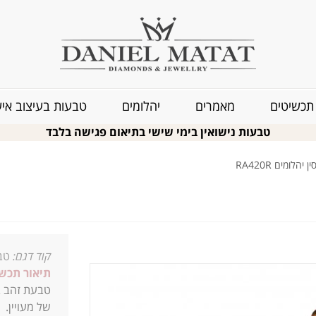
תכשיטים
מאמרים
יהלומים
טבעות בעיצוב איש
טבעות נישואין בימי שישי בתיאום פגישה בלבד
הלומים RA420R
קוד דגם:
טבע
תיאור תכשי
של מעויין.