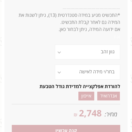
2.5ג
—
—
—
—
—
—
—
—
—
—
—
—
—
—
*התכשיט מגיע במידה סטנדרטית (13),
ניתן לשנות את
המידה גם לאחר קבלת התכשיט.
אם ידועה המידה, ניתן לבחור כאן.
0.20
להורדת אפלקצייה למדידת גודל הטבעת
אנדרואיד
אייפון
2,748
מחיר:
₪
קנה עכשיו