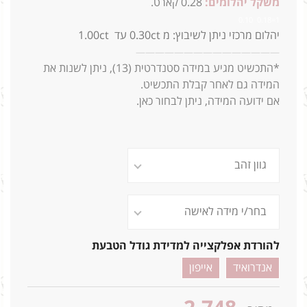
משקל יהלומים:
0.28 קארט.
1=0.18 0.10
2.1ג
יהלום מרכזי ניתן לשיבוץ: מ 0.30ct עד 1.00ct
—
—
—
—
—
—
—
—
—
—
—
—
—
—
—
*התכשיט מגיע במידה סטנדרטית (13),
ניתן לשנות את
המידה גם לאחר קבלת התכשיט.
אם ידועה המידה, ניתן לבחור כאן.
להורדת אפלקצייה למדידת גודל הטבעת
אנדרואיד
אייפון