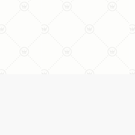
ני:
תכשיטים
יצי