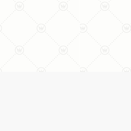
ליצירת קשר עם נציג טלפו
077-996-8899
דניאל מתת
טבעות