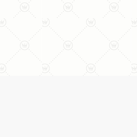
ני:
תכשיטים
יצי