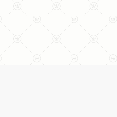
ליצירת קשר עם נציג טלפו
077-996-8899
דניאל מתת
טבעות