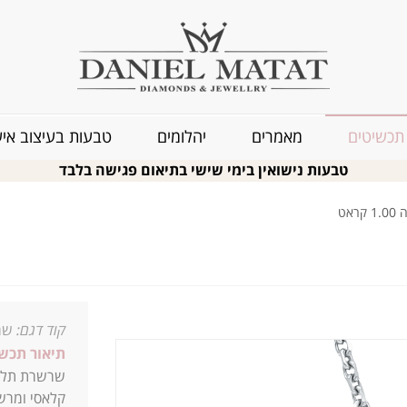
תכשיטים
מאמרים
יהלומים
טבעות בעיצוב איש
טבעות נישואין בימי שישי בתיאום פגישה בלבד
אט
קוד דגם:
שרש
תיאור תכשי
שרשרת תליון זהב 14K יהלום בודד ,בשיבוץ 
קלאסי ומרש