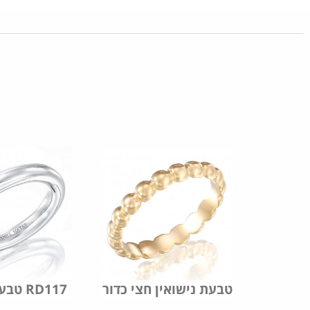
שואין
טבעת נישואין חצי כדור
טבעת נישואין RD117