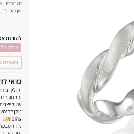
סוג מתכת: 14K / 18K
גוון זהב: לבן,
להורדת אפ
אנדרואיד
השארת פר
כדאי לד
תהליך בחיר
והמגוון הרח
אנו מייצרים
ניתן להזמין את כ
צהוב
ל
מחיר טבעת נישואין מתחיל 
זמן ההכנה הוא 7-25 ימים, תלוי בסוג ו