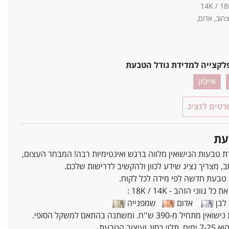
 צהוב, אדום,
לקצייה למדידת גודל הטבעת
אייפון
טים לנציג
עת
ת טבעות הנישואין מלווה ברגש ואינטימיות רבה! המבחר העצום,
ב, מצריך נציג שידע לכוון ולהקשיב לדרישות שלכם.
 טבעת חדשה לפי מידה לכל לקוח.
ל גווני הזהב - 18K / 14K :
בן
אדום
שמפנייה
מ-390 ש''ח. ומשתנה בהתאם למשקל הסופי.
עיצוב הטבעת.