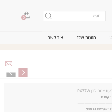
0
י
הזוגות שלנו
צור קשר
ת צמה לבן RX37W
—
—
—
—
—
—
—
—
—
ם באופציות הבאות: