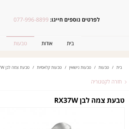
לפרטים נוספים חייגו:
077-996-8899
בית
אודות
טבעות
בית
/
טבעות
/
טבעות נישואין
/
טבעות קלאסיות
/
טבעת צמה לבן RX37W
חזרה לקטגוריה
טבעת צמה לבן RX37W