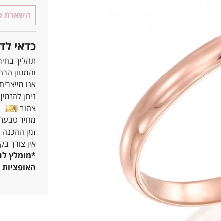
השארת פר
כדאי לד
תהליך בחיר
והמגוון הרח
אנו מייצרים
ניתן להזמין את כ
צהוב
ל
מחיר טבעת נישואין מתחיל 
זמן ההכנה הוא 7-25 ימים, תלוי בסוג ו
אין צורך בק
*מומלץ להג
האופציות ש