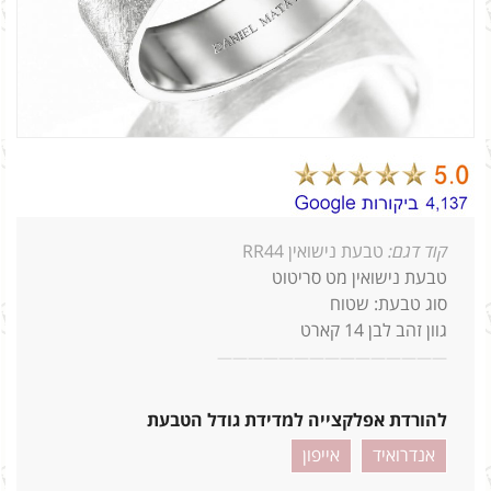
קוד דגם:
טבעת נישואין RR44
טבעת נישואין מט סריטוט
סוג טבעת: שטוח
גוון זהב לבן 14 קארט
—
—
—
—
—
—
—
—
—
—
—
—
—
—
—
להורדת אפלקצייה למדידת גודל הטבעת
אנדרואיד
אייפון