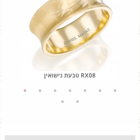
טבעת נישואין RX08