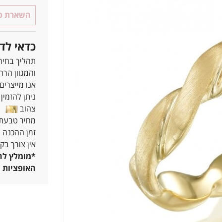
השארת פר
כדאי לד
תהליך בחיר
והמגוון הרח
אנו מייצרים
ניתן להזמין את כ
צהוב
ל
מחיר טבעת נישואין מתחיל 
זמן ההכנה הוא 7-25 ימים, תלוי בסוג ו
אין צורך בק
*מומלץ להג
האופציות ש