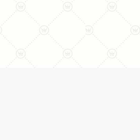
ליצירת קשר עם נציג טלפו
077-996-8899
דניאל מתת
טבעות
דף הבית
טבעות אירוסין