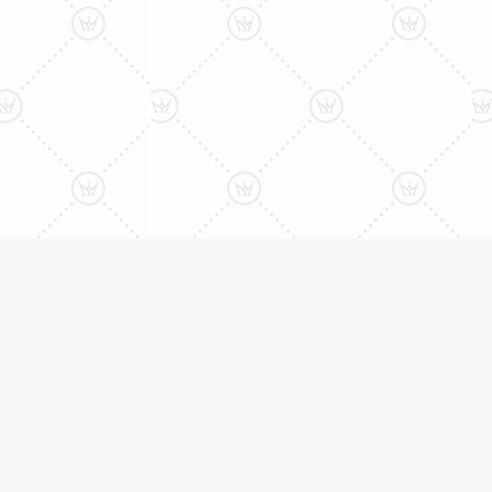
ני:
תכשיטים
יצי
עגילים