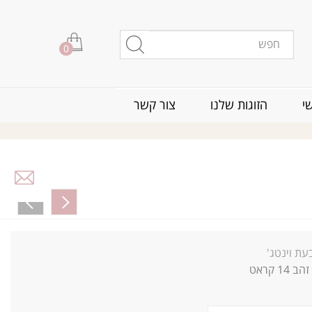
0
י
הזוגות שלנו
צור קשר
עת וינטג'
זהב 14 קראט