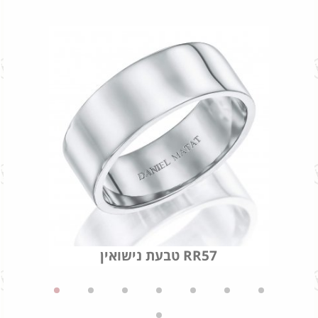
טבעת נישואין RR57