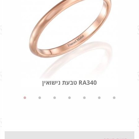
טבעת נישואין RA340