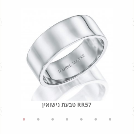
טבעת נישואין RR57