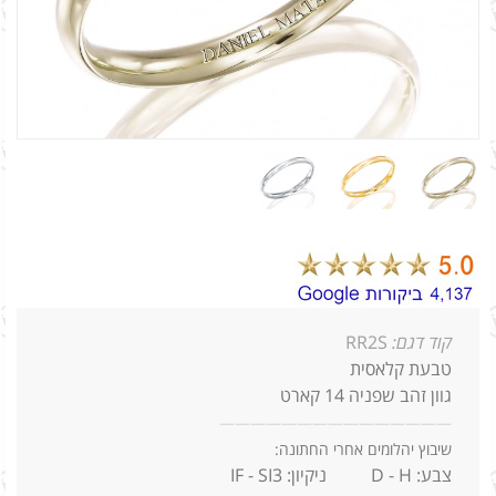
קוד דגם:
RR2S
טבעת קלאסית
גוון זהב שפניה 14 קארט
—
—
—
—
—
—
—
—
—
—
—
—
—
—
—
שיבוץ יהלומים אחרי החתונה:
צבע: D - H ניקיון: IF - SI3