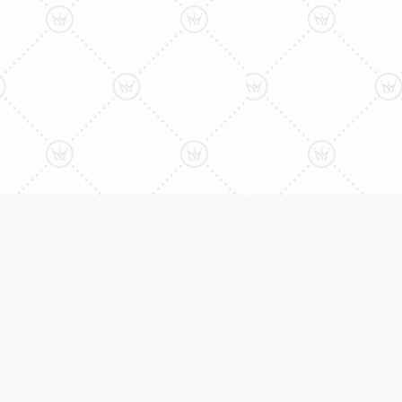
ליצירת קשר עם נציג טלפו
077-996-8899
דניאל מתת
טבעות
דף הבית
טבעות אירוסין