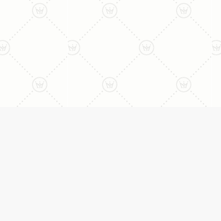
ני:
תכשיטים
יצי
עגילים