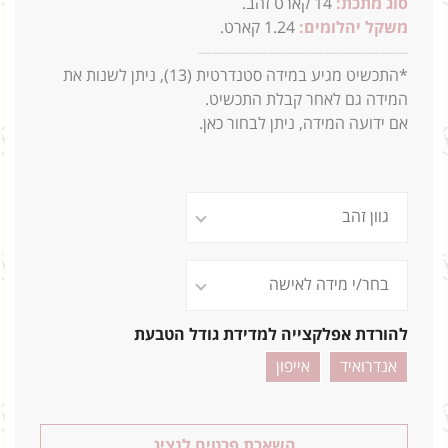
סוג מתכת:
14
קארט זהב.
משקל יהלומים:
1.24
קארט.
—
—
—
—
—
—
—
—
—
—
—
—
—
—
—
*התכשיט מגיע במידה סטנדרטית (13),
ניתן לשנות את
המידה גם לאחר קבלת התכשיט.
אם ידועה המידה, ניתן לבחור כאן.
1_0.59 0.65 3.9ג
להורדת אפלקצייה למדידת גודל הטבעת
אנדרואיד
אייפון
השארת פרטים לנציג