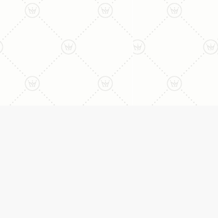
ליצירת קשר עם נציג טלפו
077-996-8899
דניאל מתת
טבעות
דף הבית
טבעות אירוסין