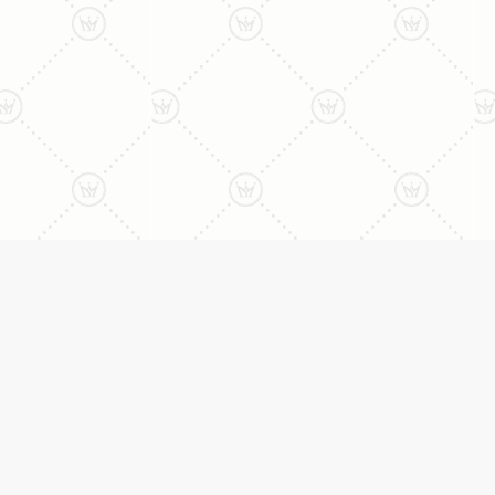
ני:
תכשיטים
יצי
עגילים