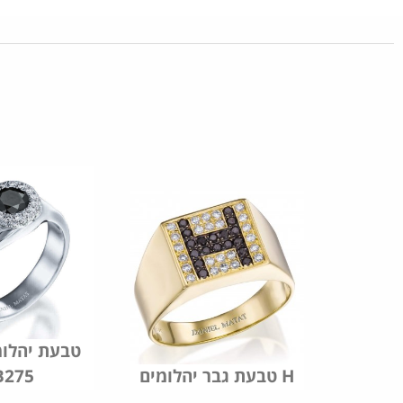
ן דגם
טבעת יהלומ
טבעת גבר יהלומים H
B275