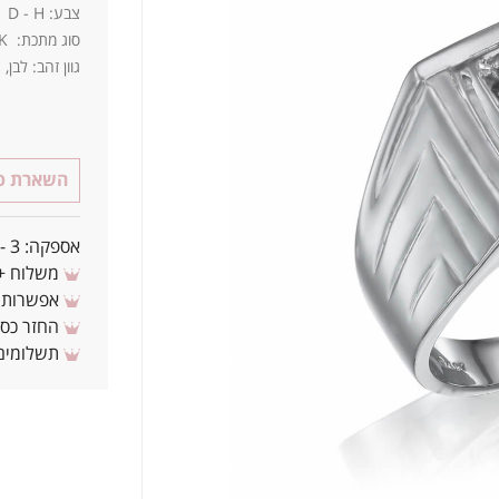
צבע: D - H ניקיון: IF - SI3
סוג מתכת: 14K / 18K
גוון זהב: לבן,
השארת פר
אספקה: 3 - 10 ימי עסקים מאישור העסקה
משלוח + 3-4 ימי עסקים(צריכים לפני ? צרו איתנ
אפשרות לת
החזר כספי 
תשלומים 