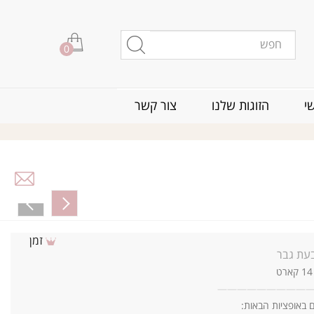
0
י
הזוגות שלנו
צור קשר
זמן
עת גבר
—
—
—
—
—
—
—
—
—
ם באופציות הבאות: