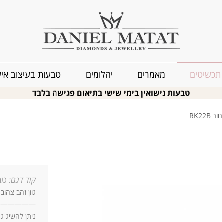
תכשיטים
מאמרים
יהלומים
טבעות בעיצוב איש
טבעות נישואין בימי שישי בתיאום פגישה בלבד
RK22
קוד דגם:
טב
גוון זהב צהוב 14 קארט
—
—
—
—
—
—
ניתן להשיג ג