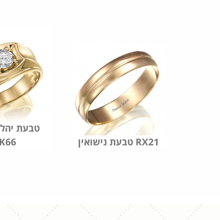
ם שחור
טבעת יהלו
טבעת נישואין RX21
K66