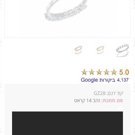
קוד דגם:
GZ28
סוג מתכת:
זהב 14 קראט
זרקון 3.3 2.2