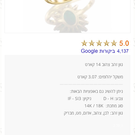
גוון זהב צהוב 14 קארט
משקל יהלומים: 3.07 קארט
—
—
—
—
—
—
—
—
—
—
—
—
—
—
—
ניתן להשיג גם באופציות הבאות:
צבע: D - H ניקיון: IF - SI3
סוג מתכת: 14K / 18K
גוון זהב: לבן, צהוב, אדום, מט, מבריק
1_2.70