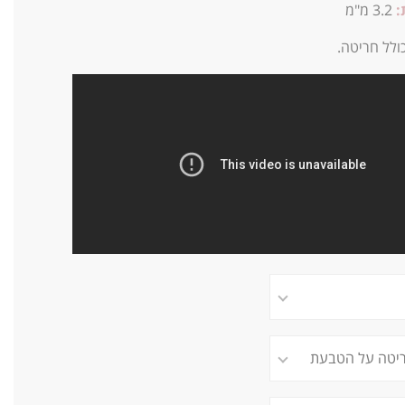
:
3.2
מ"מ
ולל חריטה.