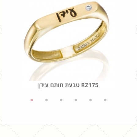
טבעת חותם עידן RZ175