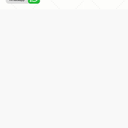
ליצירת קשר עם נציג טלפוני:
077-996-8899
דניאל מתת
דף הבית
אודות