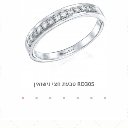
טבעת חצי נישואין RD305