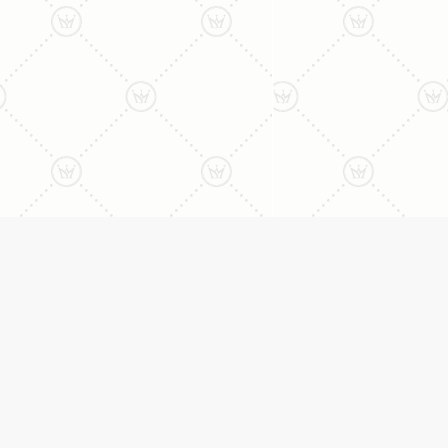
ליצירת קשר עם נציג טלפו
077-996-8899
דניאל מתת
טבעות
דף הבית
טבעות אירוסין