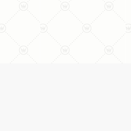
ני:
תכשיטים
יצי
עגילים