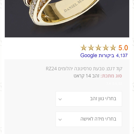
קוד דגם:
טבעת טרסיגונה יהלומים RZ24
סוג מתכת:
זהב 14 קראט
52_0.6 7.4