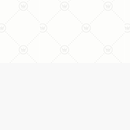
ני:
תכשיטים
יצי
עגילים