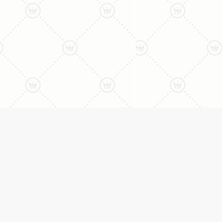
ליצירת קשר עם נציג טלפו
077-996-8899
דניאל מתת
טבעות
דף הבית
טבעות אירוסין