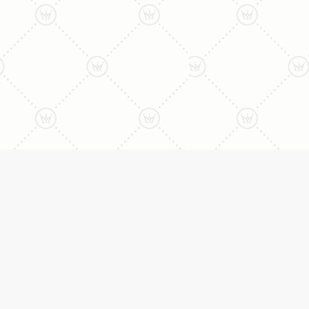
ליצירת קשר עם נציג טלפו
077-996-8899
דניאל מתת
טבעות
דף הבית
טבעות אירוסין