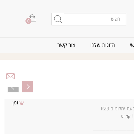
0
י
הזוגות שלנו
צור קשר
זמן
ת יהלומים RZ9
—
—
—
—
—
—
—
—
—