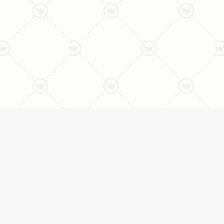
ני:
תכשיטים
יצי
עגילים