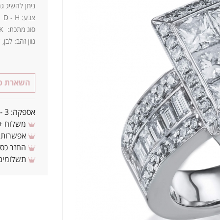
ניתן להשיג ג
צבע: D - H ניקיון: IF - SI3
סוג מתכת: 14K / 18K
גוון זהב: לבן,
השארת פר
אספקה: 3 - 10 ימי עסקים מאישור העסקה
משלוח + 3-4 ימי עסקים(צריכים לפני ? צרו איתנ
אפשרות לת
החזר כספי 
תשלומים 