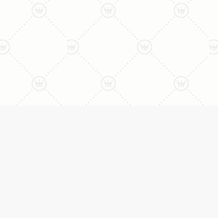
ני:
תכשיטים
יצי
עגילים