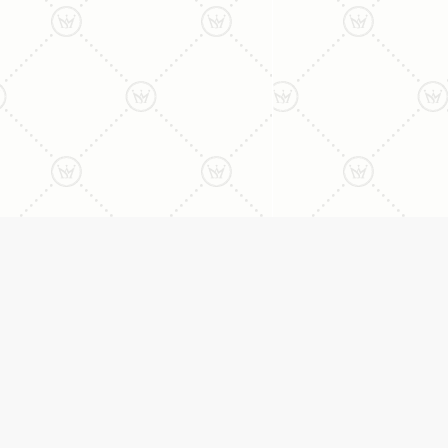
ליצירת קשר עם נציג טלפו
077-996-8899
דניאל מתת
טבעות
דף הבית
טבעות אירוסין