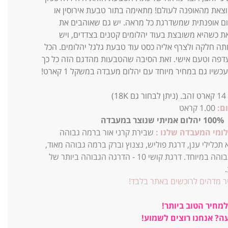
וצאת מהאופנה לעולם! מתאימה בתור טבעת אירוסין או
ם אופנתית שמשדרגת כל מראה. יש גם שאוהבים את
 כשהיא משובצת בעוד יהלומים קטנים בצדדים, ויש
תה חלקה ולצרף אליה כסט עוד טבעת גלגל יהלומים. הכל
עדפה וטעם אישי. זאת הסיבה שהטבעות מהדגם הזה כל כך
עכשיו גם במחיר מיוחד עם יהלום מעבדה במשקל 1 קארט!
14
קארט זהב. (ניתן לבחור גם 18K)
ם:
1.00 קראט
2.2ג
100% יהלום אמיתי שנוצר במעבדה
לומי המעבדה שלנו :
שבירת קרני אור ברמה גבוהה
 תכלילי ענן, דרגת פוליש, נצנוץ וברק ברמה גבוהה מאוד,
אפקט אש גבוהה במיוחד. דרגת קושי 10 - הדרגה הגבוהה ביותר של
ר מדהים לרוכשים באתר בלבד!
מחיר הטוב ביותר!
ה? אנחנו רוצים לשמוע!