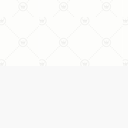
ני:
תכשיטים
יצי
עגילים