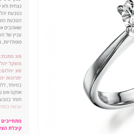
נצחית ולא י
כטבעת יהלו
הטבעת הזאת
שאוהבים או
עניין של ה
פופולריות, ו
סוג מתכת:
משקל יהלו
סוג יהלום:
יתרונות יה
במיוחד, ללא
חומר בטבע.
עכשיו במחי
מתחייבים ל
קיבלת הצע