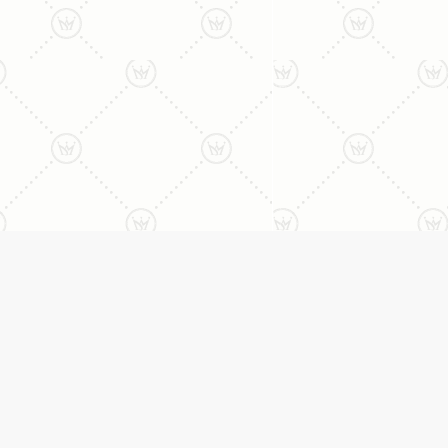
ליצירת קשר עם נציג טלפו
077-996-8899
דניאל מתת
טבעות
דף הבית
טבעות אירוסין