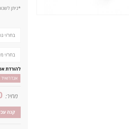
*ניתן לשנו
להורדת אפ
אנדרואיד
0
מחיר:
קנה עכש