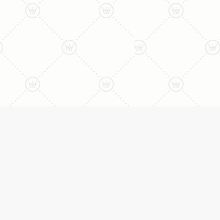
ליצירת קשר עם נציג טלפו
077-996-8899
דניאל מתת
טבעות
דף הבית
טבעות אירוסין