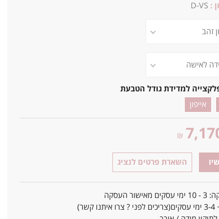
ן :
D-VS
לקצייה למדידת גודל הטבעת
אייפון
7,17
₪
יו
השארת פרטים לנציג
אישור העסקה
ו קשר)