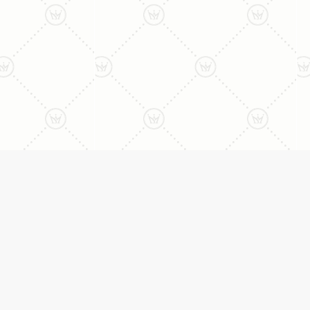
ני:
תכשיטים
יצי
עגילים