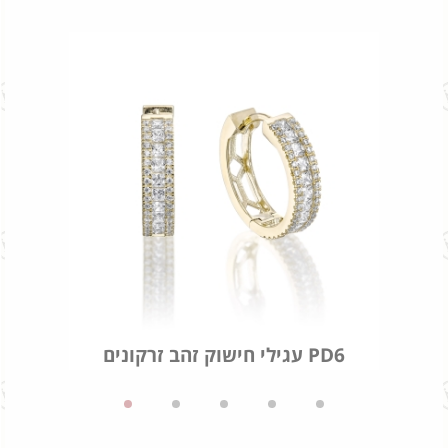
עגילי חישוק זהב זרקונים PD6