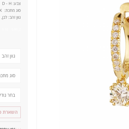
צבע: D - H ניקיון: IF - SI3
סוג מתכת: 14K / 18K
גוון זהב: לבן,
2ֹ_0.80 0.16
השארת פר