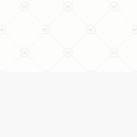
ני:
תכשיטים
יצי
עגילים