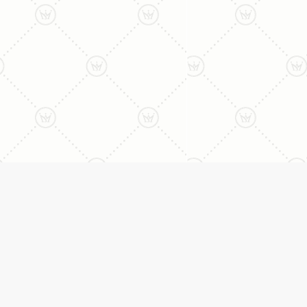
ליצירת קשר עם נציג טלפו
077-996-8899
דניאל מתת
טבעות
דף הבית
טבעות אירוסין