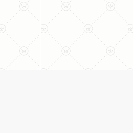
ני:
תכשיטים
יצי
עגילים