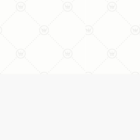
ליצירת קשר עם נציג טלפו
077-996-8899
דניאל מתת
טבעות
דף הבית
טבעות אירוסין