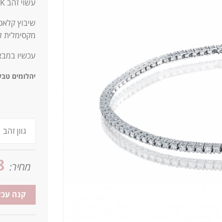
עשוי זהב 14K קארט. בעל מראה מנצח שלא יוצא מהאופנה!
מקסימלית ל
עכשיו במבצ
יהלומים טבע
8
מחיר:
קנה עכש