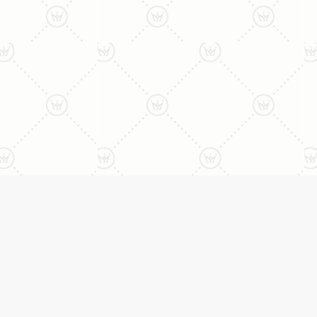
ני:
תכשיטים
יצי