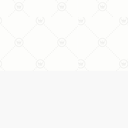
ליצירת קשר עם נציג טלפו
077-996-8899
דניאל מתת
טבעות