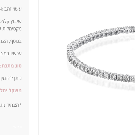
עשוי זהב 14k קארט, בעל מראה מנצח שלא יוצא מהאופנה.
שיבוץ קלאסי
מקסימלית ל
בנוסף, הצמ
עכשיו במצב
סוג מתכת:
ניתן להזמין
משקל יהלו
*הצמיד מגיע ב
2.8ֹ_76